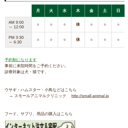
月
火
水
木
金
土
日
AM 9:00
○
○
○
休
○
○
○
～ 12:00
PM 3:30
○
○
○
休
○
○
○
～ 6:30
予約制になります
事前に来院時間をご予約ください。
診療対象は犬・猫です。
ウサギ・ハムスター・小鳥などはこちら
→ スモールアニマルクリニック
http://small-animal.jp
フード、サプリ、用品の購入はこちら